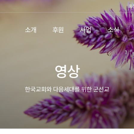
회
소개
후원
사업
소식
영상
한국교회와 다음세대를 위한 군선교