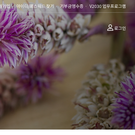
원가입
아이디/패스워드 찾기
기부금영수증
V2030 업무프로그램
로그인