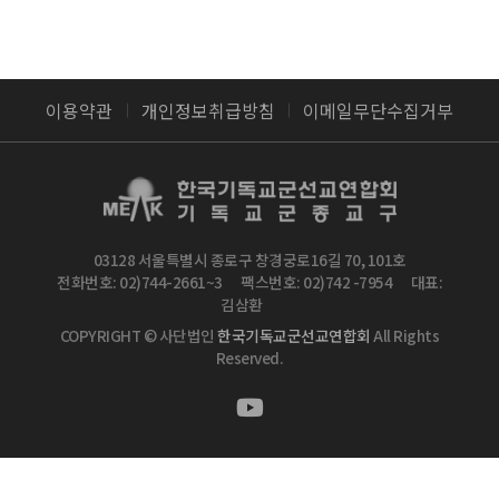
이용약관
개인정보취급방침
이메일무단수집거부
03128 서울특별시 종로구 창경궁로16길 70, 101호
전화번호: 02)744-2661~3
팩스번호: 02)742 -7954
대표:
김삼환
COPYRIGHT © 사단법인
한국기독교군선교연합회
All Rights
Reserved.