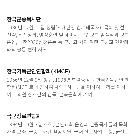
한국군종목사단
1986년 12월 11일 창립(초대단장:김기태목사), 목회 및 선교
전략, 비전성취, 영성훈련 및 세미나, 군인교회 임직식과 교회
운영, 비전2020실천운동 등 군선교 사역 위한 군선교 연합회
와의 공동 협력 사역
한국기독군인연합회(KMCF)
1956년 12월 9일 창립, 1998년 현역중심의 한국기독군인연
합회(MCF)로 개칭하여 사역 “하나님을 위하여 나라를 위하
여” - 회원 상호간의 친목, 군복음화에 기여
국군장로연합회
1994년 10월 3일 조직, 군인교회 운영과 군종목사들의 목회
사역 보좌, 군종목사단 활동지원, 군내 선교사업 수행, 군선교