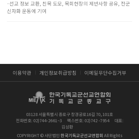
·선교 정보 교환, 친목 도모, 목회현장의 제반사항 공유, 전군
신자화 운동에 기여
이용약관
개인정보취급방침
이메일무단수집거부
03128 서울특별시 종로구 창경궁로16길 70, 101호
전화번호: 02)744-2661~3
팩스번호: 02)742 -7954
대표:
김삼환
COPYRIGHT © 사단법인
한국기독교군선교연합회
All Rights