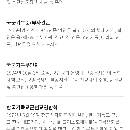
및 북한선교정책 개발 등 주력
국군기독준/부사관단
1965년경 조직, 1975년쯤 임원을 뽑고 현재의 체제 시작, 회
원은 육·해·공군 부사관, 장교, 장군 등 군인가족, 나라와 민
족, 남편들을 위한 기도사역
국군기독부인회
1994년 10월 3일 조직, 군인교회 운영과 군종목사들의 목회
사역 보좌, 군종목사단 활동지원, 군내 선교사업 수행, 군선교
및 북한선교정책 개발 등 주력
한국기독교군선교연합회
1972년 5월 29일 전군신자화후원회 설립, 한국기독교 군선
교 전문 대표기관. ‘이 백성을 그리스도에게로’ - 군복음화를
통해 민족복음화의 결실을 맺고 나아가 인류복음화에 기여 군