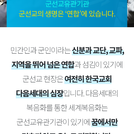
군선교유관기관
군선교의 생명은 ‘연합’에 있습니다.
민간인과 군인이라는
신분과 교단, 교파,
지역을 뛰어 넘은 연합
과 섬김이 있기에
군선교 현장은
여전히 한국교회
다음세대의 심장
입니다.
다음세대의
복음화를 통한 세계복음화는
군선교유관기관이 있기에
꿈에서만